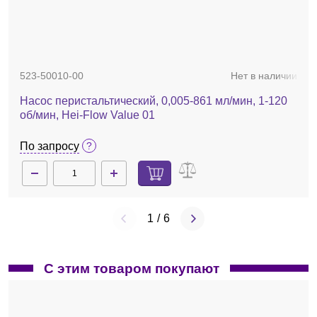
YZ15B
Нет в наличии
BZ15-16
16≠
460
Головка перистальтическая, 2416 мл/мин, 600 об/
BZ25A
24≠
1800
мин, 1-канальная, YZ15B
523-50010-00
Нет в наличии
Перистальтическую головку и шланг к ней подбирать
22 381 руб.
можно в зависимости от задач пользователя, а также
Насос перистальтический, 0,005-861 мл/мин, 1-120
жидкости, которую будут перекачивать.
об/мин, Hei-Flow Value 01
По запросу
1
/
6
С этим товаром покупают