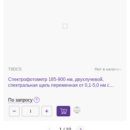
YZ15C
Нет в наличии
Головка перистальтическая, 2416 мл/мин, 300 об/
мин, 1-канальная, YZ15C
21 064 руб.
T8DCS
Нет в наличии
Спектрофотометр 185-900 нм, двухлучевой,
спектральная щель переменная от 0,1-5,0 нм с
интервалом 0,1 нм, T8DCS
По запросу
1
/
10