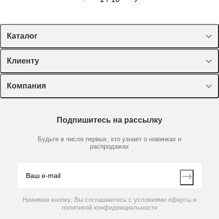
Каталог
BZ15-14
Нет в наличии
Спецпредложения
Клиенту
Головка перистальтическая, 150 мл/мин, 600 об/мин,
Оборудование, приборы
1-канальная, BZ15-14
Лекторий Диаэм
Компания
Пластик, стекло, принадлежности
Доставка и оплата
Химические реактивы, препараты, наборы
О компании
Технический сервис
Предметный указатель
15 140 руб.
Подпишитесь на рассылку
Новости
Мобильное приложение
Библиотека
Партнеры
Будьте в числе первых, кто узнает о новинках и
Производители
распродажах
Блог
Видео
Контакты
Вопрос-ответ
Нажимая кнопку, Вы соглашаетесь с условиями оферты и
политикой конфиденциальности