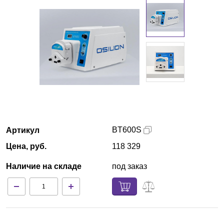
Санкт-Петербург
О компании
Новости
Блог
Производители
BT600S
Артикул
Партнеры
Цена, руб.
118 329
Технический сервис
Наличие на складе
под заказ
Доставка и оплата
Контакты